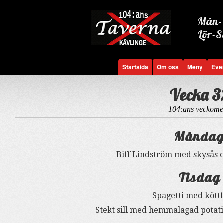
Mån-F
Lör-S
Startsida
Om oss
Meny
Eve
Vecka 3
104:ans veckome
Månda
Biff Lindström med skysås o
Tisdag
Spagetti med köttf
Stekt sill med hemmalagad potat