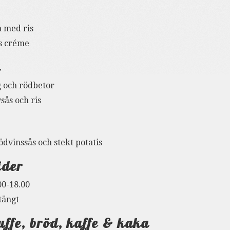
a med ris
s créme
g
g och rödbetor
sås och ris
dvinssås och stekt potatis
ider
0-18.00
tängt
uffe, bröd, kaffe & kaka