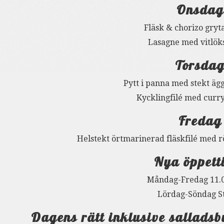
Onsdag
Fläsk & chorizo gryt
Lasagne med vitlök
Torsda
Pytt i panna med stekt äg
Kycklingfilé med curry
Fredag
Helstekt örtmarinerad fläskfilé med rö
Nya öppett
Måndag-Fredag 11.0
Lördag-Söndag S
Dagens rätt inklusive salladsb