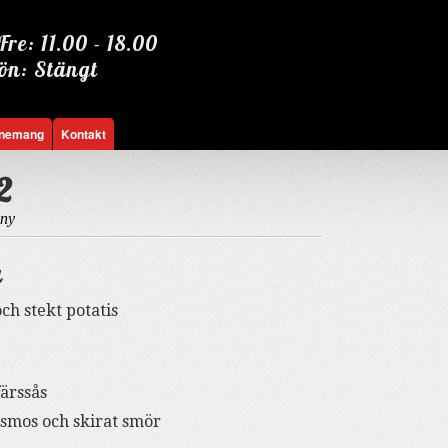
re: 11.00 - 18.00
ön: Stängt
nemang
Kontakt
2
ny
g
ch stekt potatis
ärssås
ismos och skirat smör